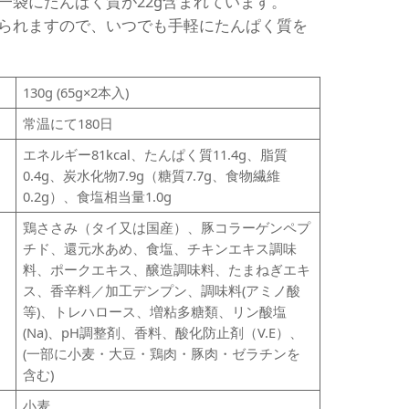
一袋にたんぱく質が22g含まれています。
られますので、いつでも手軽にたんぱく質を
130g (65g×2本入)
常温にて180日
エネルギー81kcal、たんぱく質11.4g、脂質
0.4g、炭水化物7.9g（糖質7.7g、食物繊維
0.2g）、食塩相当量1.0g
鶏ささみ（タイ又は国産）、豚コラーゲンペプ
チド、還元水あめ、食塩、チキンエキス調味
料、ポークエキス、醸造調味料、たまねぎエキ
ス、香辛料／加工デンプン、調味料(アミノ酸
等)、トレハロース、増粘多糖類、リン酸塩
(Na)、pH調整剤、香料、酸化防止剤（V.E）、
(一部に小麦・大豆・鶏肉・豚肉・ゼラチンを
含む)
小麦